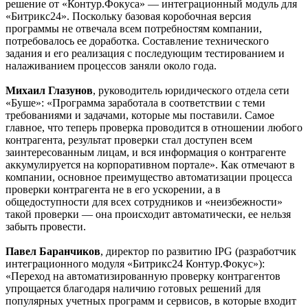
решение от «Контур.Фокуса» — интеграционный модуль для
«Битрикс24». Поскольку базовая коробочная версия
программы не отвечала всем потребностям компании,
потребовалось ее доработка. Составление технического
задания и его реализация с последующим тестированием и
налаживанием процессов заняли около года.
Михаил Глазунов
, руководитель юридического отдела сети
«Буше»: «Программа заработала в соответствии с теми
требованиями и задачами, которые мы поставили. Самое
главное, что теперь проверка проводится в отношении любого
контрагента, результат проверки стал доступен всем
заинтересованным лицам, и вся информация о контрагенте
аккумулируется на корпоративном портале». Как отмечают в
компании, основное преимущество автоматизации процесса
проверки контрагента не в его ускорении, а в
общедоступности для всех сотрудников и «неизбежности»
такой проверки — она происходит автоматически, ее нельзя
забыть провести.
Павел Баранчиков
, директор по развитию IPG (разработчик
интеграционного модуля «Битрикс24 Контур.Фокус»):
«Переход на автоматизированную проверку контрагентов
упрощается благодаря наличию готовых решений для
популярных учетных программ и сервисов, в которые входит