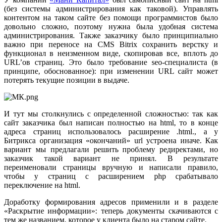
(без системы администрирования как таковой). Управлять
контентом на таком сайте без помощи программистов было
довольно сложно, поэтому нужна была удобная система
администрирования. Также заказчику было принципиально
важно при переносе на CMS Bitrix сохранить верстку и
функционал в неизменном виде, скопировав все, вплоть до
URL’ов страниц. Это было требование seo-специалиста (в
принципе, обоснованное): при изменении URL сайт может
потерять текущие позиции в выдаче.
И тут мы столкнулись с определенной сложностью: так как
сайт заказчика был написан полностью на html, то в конце
адреса страниц использовалось расширение .html., а у
Битрикса организация «окончаний» url устроена иначе. Как
вариант мы предлагали решить проблему редиректами, но
заказчик такой вариант не принял. В результате
переименовали страницы вручную и написали правило,
чтобы у страниц с расширением php срабатывало
переключение на html.
Доработку формирования адресов применили и в разделе
«Раскрытие информации»: теперь документы скачиваются с
тем же названием, которое у клиента было на старом сайте.