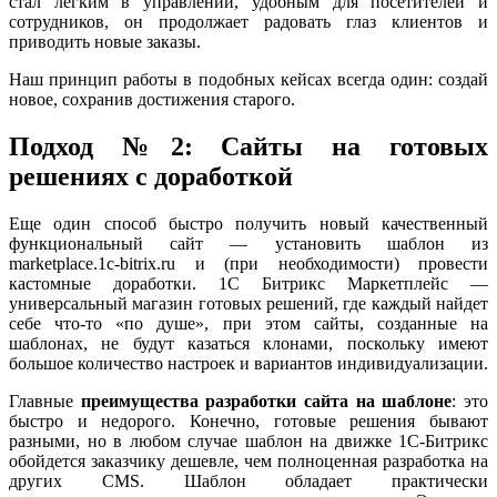
стал легким в управлении, удобным для посетителей и
сотрудников, он продолжает радовать глаз клиентов и
приводить новые заказы.
Наш принцип работы в подобных кейсах всегда один: создай
новое, сохранив достижения старого.
Подход №2: Сайты на готовых
решениях с доработкой
Еще один способ быстро получить новый качественный
функциональный сайт — установить шаблон из
marketplace.1c-bitrix.ru и (при необходимости) провести
кастомные доработки. 1С Битрикс Маркетплейс —
универсальный магазин готовых решений, где каждый найдет
себе что-то «по душе», при этом сайты, созданные на
шаблонах, не будут казаться клонами, поскольку имеют
большое количество настроек и вариантов индивидуализации.
Главные
преимущества разработки сайта на шаблоне
: это
быстро и недорого. Конечно, готовые решения бывают
разными, но в любом случае шаблон на движке 1С-Битрикс
обойдется заказчику дешевле, чем полноценная разработка на
других CMS. Шаблон обладает практически