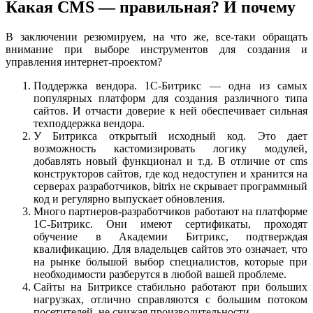
Какая CMS — правильная? И почему
В заключении резюмируем, на что же, все-таки обращать
внимание при выборе инструментов для создания и
управления интернет-проектом?
Поддержка вендора. 1С-Битрикс — одна из самых
популярных платформ для создания различного типа
сайтов. И отчасти доверие к ней обеспечивает сильная
техподдержка вендора.
У Битрикса открытый исходный код. Это дает
возможность кастомизировать логику модулей,
добавлять новый функционал и т.д. В отличие от cms
конструкторов сайтов, где код недоступен и хранится на
серверах разработчиков, bitrix не скрывает программный
код и регулярно выпускает обновления.
Много партнеров-разработчиков работают на платформе
1С-Битрикс. Они имеют сертификаты, проходят
обучение в Академии Битрикс, подтверждая
квалификацию. Для владельцев сайтов это означает, что
на рынке большой выбор специалистов, которые при
необходимости разберутся в любой вашей проблеме.
Сайты на Битриксе стабильно работают при больших
нагрузках, отлично справляются с большим потоком
посетителей, не снижая производительности.