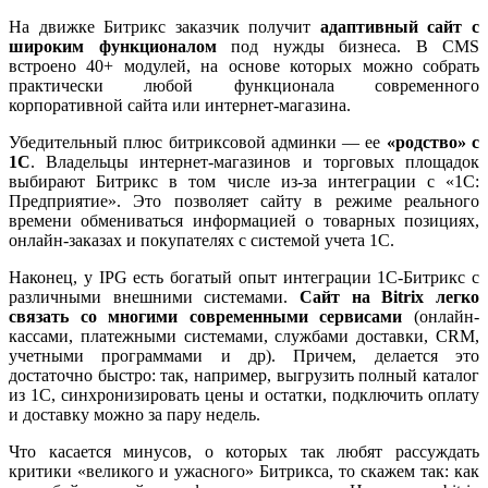
На движке Битрикс заказчик получит
адаптивный сайт с
широким функционалом
под нужды бизнеса. В CMS
встроено 40+ модулей, на основе которых можно собрать
практически любой функционала современного
корпоративной сайта или интернет-магазина.
Убедительный плюс битриксовой админки — ее
«родство» с
1С
. Владельцы интернет-магазинов и торговых площадок
выбирают Битрикс в том числе из-за интеграции с «1С:
Предприятие». Это позволяет сайту в режиме реального
времени обмениваться информацией о товарных позициях,
онлайн-заказах и покупателях с системой учета 1С.
Наконец, у IPG есть богатый опыт интеграции 1С-Битрикс с
различными внешними системами.
Сайт на Bitrix легко
связать со многими современными сервисами
(онлайн-
кассами, платежными системами, службами доставки, CRM,
учетными программами и др). Причем, делается это
достаточно быстро: так, например, выгрузить полный каталог
из 1С, синхронизировать цены и остатки, подключить оплату
и доставку можно за пару недель.
Что касается минусов, о которых так любят рассуждать
критики «великого и ужасного» Битрикса, то скажем так: как