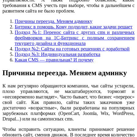
требования к CMS учесть при выборе, чтобы в дальнейшем с
развитием сайта не было проблем.
Причины переезда. Меняем админку
Битрикс в помощь. Кому подходит, какие задачи решает
Подход №1: Перенос сайта с других cms и различных
фреймворков на 1С-Битрикс с полным сохранением
текущего дизайна и функционала
Подход №2: Сайты на готовых решениях с доработкой
Подход №3: Индивидуальная разработка
Какая СMS — правильная? И почему
Причины переезда. Меняем админку
К нам регулярно обращаются компании, чьи сайты устарели,
плохо управляются, не масштабируются, тормозят и
«несовременно выглядят». Часто бывает, что бизнес «перерос»
свой сайт. Как правило, сайты таких заказчиков уже
достаточно «возрастные», были разработаны на популярных
зарубежных платформах (OpenCart, Joomla, Wix, WordPress,
Drupal...) или на самописных cms.
Чтобы исправить ситуацию, клиенты принимают решение
обновить сайт, сменив движок. В последнее время количество