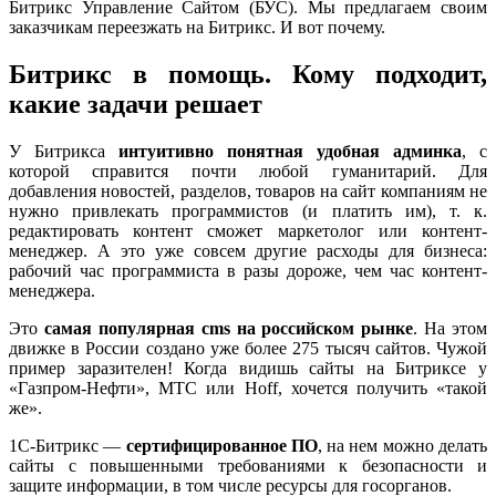
Битрикс Управление Сайтом (БУС). Мы предлагаем своим
заказчикам переезжать на Битрикс. И вот почему.
Битрикс в помощь. Кому подходит,
какие задачи решает
У Битрикса
интуитивно понятная удобная админка
, с
которой справится почти любой гуманитарий. Для
добавления новостей, разделов, товаров на сайт компаниям не
нужно привлекать программистов (и платить им), т. к.
редактировать контент сможет маркетолог или контент-
менеджер. А это уже совсем другие расходы для бизнеса:
рабочий час программиста в разы дороже, чем час контент-
менеджера.
Это
самая популярная cms на российском рынке
. На этом
движке в России создано уже более 275 тысяч сайтов. Чужой
пример заразителен! Когда видишь сайты на Битриксе у
«Газпром-Нефти», МТС или Hoff, хочется получить «такой
же».
1С-Битрикс —
сертифицированное ПО
, на нем можно делать
сайты с повышенными требованиями к безопасности и
защите информации, в том числе ресурсы для госорганов.