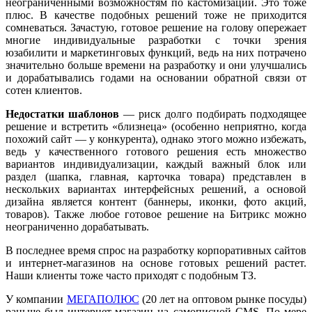
неограниченными возможностям по кастомизации. Это тоже
плюс. В качестве подобных решений тоже не приходится
сомневаться. Зачастую, готовое решение на голову опережает
многие индивидуальные разработки с точки зрения
юзабилити и маркетинговых функций, ведь на них потрачено
значительно больше времени на разработку и они улучшались
и дорабатывались годами на основании обратной связи от
сотен клиентов.
Недостатки шаблонов
— риск долго подбирать подходящее
решение и встретить «близнеца» (особенно неприятно, когда
похожий сайт — у конкурента), однако этого можно избежать,
ведь у качественного готового решения есть множество
вариантов индивидуализации, каждый важный блок или
раздел (шапка, главная, карточка товара) представлен в
нескольких вариантах интерфейсных решений, а основой
дизайна является контент (баннеры, иконки, фото акций,
товаров). Также любое готовое решение на Битрикс можно
неограниченно дорабатывать.
В последнее время спрос на разработку корпоративных сайтов
и интернет-магазинов на основе готовых решений растет.
Наши клиенты тоже часто приходят с подобным ТЗ.
У компании
МЕГАПОЛЮС
(20 лет на оптовом рынке посуды)
раньше был интернет-магазин на самописной CMS. По мере