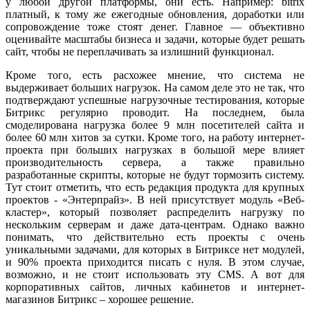
у любой другой платформы, они есть. Например: bitrix
платный, к тому же ежегодные обновления, доработки или
сопровождение тоже стоят денег. Главное — объективно
оценивайте масштабы бизнеса и задачи, которые будет решать
сайт, чтобы не переплачивать за излишний функционал.
Кроме того, есть расхожее мнение, что система не
выдерживает больших нагрузок. На самом деле это не так, что
подтверждают успешные нагрузочные тестирования, которые
Битрикс регулярно проводит. На последнем, была
смоделирована нагрузка более 9 млн посетителей сайта и
более 60 млн хитов за сутки. Кроме того, на работу интернет-
проекта при больших нагрузках в большой мере влияет
производительность сервера, а также правильно
разработанные скрипты, которые не будут тормозить систему.
Тут стоит отметить, что есть редакция продукта для крупных
проектов - «Энтерпрайз». В ней присутствует модуль «Веб-
кластер», который позволяет распределить нагрузку по
нескольким серверам и даже дата-центрам. Однако важно
понимать, что действительно есть проекты с очень
уникальными задачами, для которых в Битриксе нет модулей,
и 90% проекта приходится писать с нуля. В этом случае,
возможно, и не стоит использовать эту CMS. А вот для
корпоративных сайтов, личных кабинетов и интернет-
магазинов Битрикс – хорошее решение.