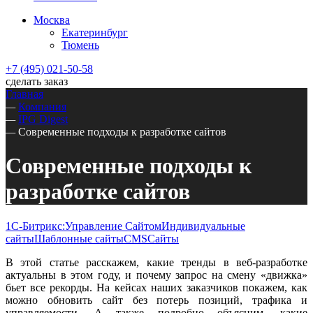
Москва
Екатеринбург
Тюмень
+7 (495) 021-50-58
сделать заказ
Главная
—
Компания
—
IPG Digest
—
Современные подходы к разработке сайтов
Современные подходы к
разработке сайтов
1С-Битрикс:Управление Сайтом
Индивидуальные
сайты
Шаблонные сайты
CMS
Сайты
В этой статье расскажем, какие тренды в веб-разработке
актуальны в этом году, и почему запрос на смену «движка»
бьет все рекорды. На кейсах наших заказчиков покажем, как
можно обновить сайт без потерь позиций, трафика и
управляемости. А также подробно объясним, какие