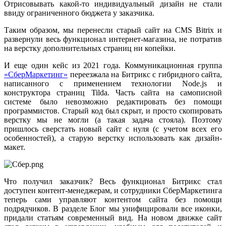
Отрисовывать какой-то индивидуальный дизайн не стали
ввиду ограниченного бюджета у заказчика.
Таким образом, мы перенесли старый сайт на CMS Bitrix и
развернули весь функционал интернет-магазина, не потратив
на верстку дополнительных страниц ни копейки.
И еще один кейс из 2021 года. Коммуникационная группа
«СберМаркетинг»
переезжала на Битрикс с гибридного сайта,
написанного с применением технологии Node.js и
конструктора страниц Tilda. Часть сайта на самописной
системе было невозможно редактировать без помощи
программистов. Старый код был скрыт, и просто скопировать
верстку мы не могли (а такая задача стояла). Поэтому
пришлось сверстать новый сайт с нуля (с учетом всех его
особенностей), а старую верстку использовать как дизайн-
макет.
Что получил заказчик? Весь функционал Битрикс стал
доступен контент-менеджерам, и сотрудники СберМаркетинга
теперь сами управляют контентом сайта без помощи
подрядчиков. В разделе Блог мы унифицировали все иконки,
придали статьям современный вид. На новом движке сайт